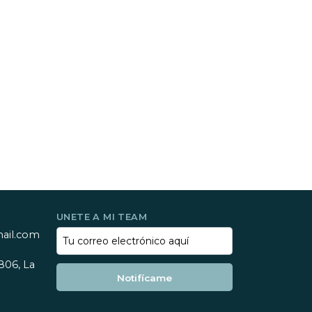
UNETE A MI TEAM
mail.com
806, La
Notifícame