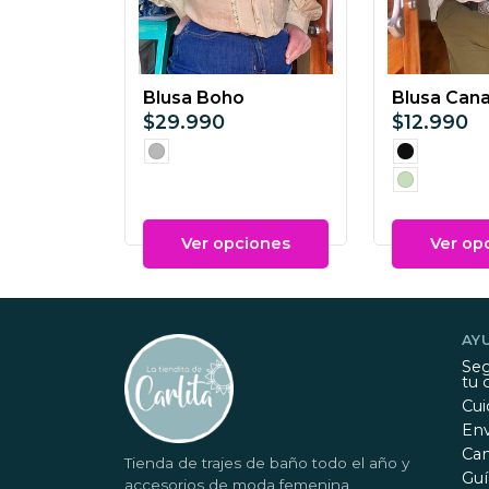
Blusa Boho
Blusa Cana
$29.990
$12.990
Ver opciones
Ver op
AY
Seg
tu 
Cui
Env
Ca
Tienda de trajes de baño todo el año y
Guí
accesorios de moda femenina.