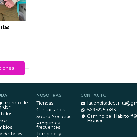
rias
ciones
UDA
NOSOTRAS
CONTACTO
uimiento de
Tiendas
latienditadecarlita@g
orden
Contactanos
56952251083
dados
Camino del Hábito #6
Sobre Nosotras
íos
Florida
Preguntas
mbios
frecuentes
Términos y
a de Tallas