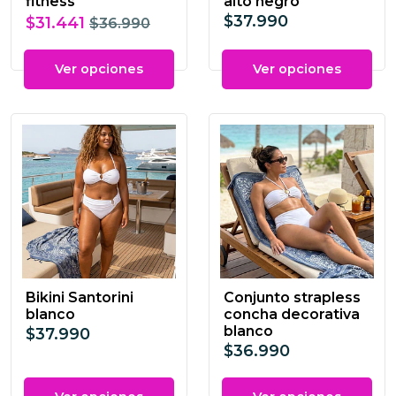
fitness
alto negro
$37.990
$31.441
$36.990
Ver opciones
Ver opciones
Bikini Santorini
Conjunto strapless
blanco
concha decorativa
blanco
$37.990
$36.990