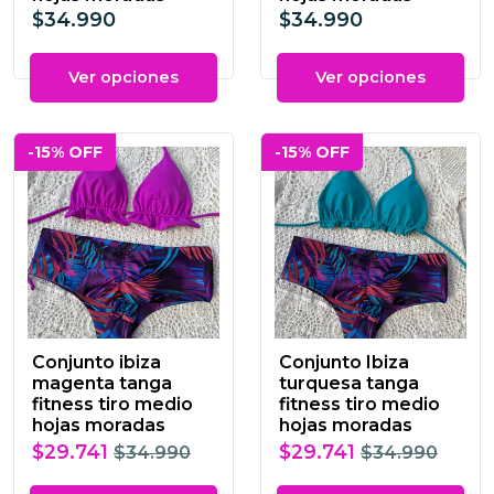
$34.990
$34.990
Ver opciones
Ver opciones
-15% OFF
-15% OFF
Conjunto ibiza
Conjunto Ibiza
magenta tanga
turquesa tanga
fitness tiro medio
fitness tiro medio
hojas moradas
hojas moradas
$29.741
$29.741
$34.990
$34.990