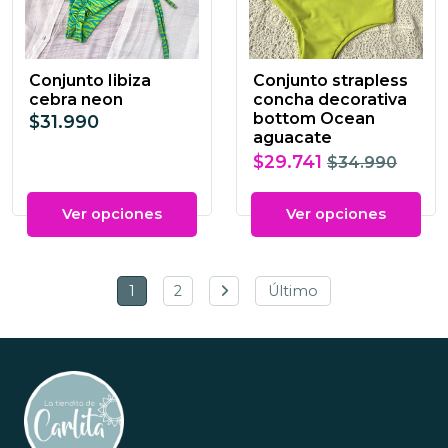
Conjunto Iibiza
Conjunto strapless
cebra neon
concha decorativa
bottom Ocean
$31.990
aguacate
$29.741
$34.990
Ver opciones
Ver opciones
1
2
Último