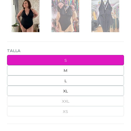
TALLA
S
M
L
XL
XXL
XS