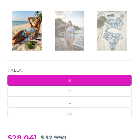
TALLA
S
M
L
XL
$28.041
$32.990