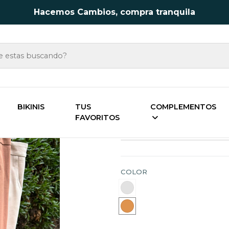
Hacemos Cambios, compra tranquila
Inicio
Vestuario
Pantalones & Palazzos
Pantalon Sit
BIKINIS
TUS
COMPLEMENTOS
FAVORITOS
Pantalon Sita
COLOR