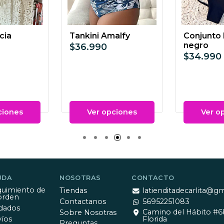
cia
Tankini Amalfy
Conjunto 
negro
$36.990
$34.990
ciones
Ver opciones
Ver o
UDA
NOSOTRAS
CONTACTO
uimiento de
Tiendas
latienditadecarlita@g
orden
Contactanos
56952251083
dados
Camino del Hábito #6
Sobre Nosotras
íos
Florida
Preguntas