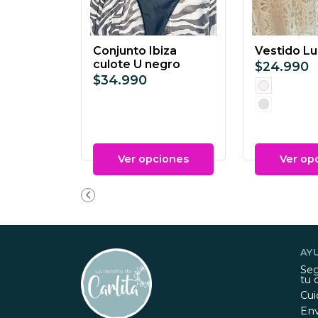
Conjunto Ibiza
Vestido Lu
culote U negro
$24.990
$34.990
Ver opciones
Ver op
AY
Seg
tu 
Cui
Env