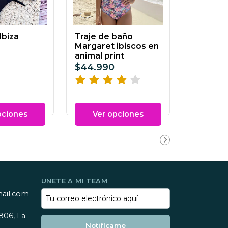
Ibiza
Traje de baño
Margaret ibiscos en
animal print
$44.990
pciones
Ver opciones
UNETE A MI TEAM
mail.com
806, La
Notifícame