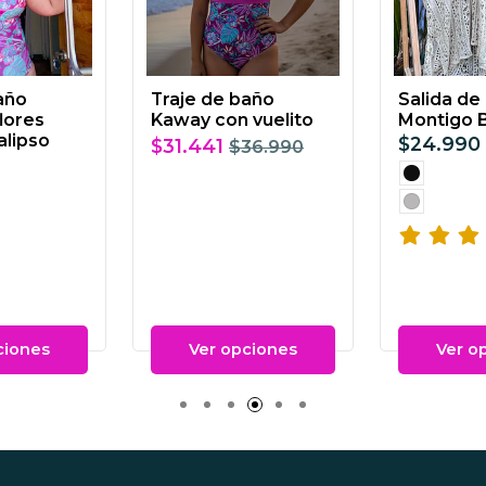
año
Traje de baño
Salida de
lores
Kaway con vuelito
Montigo 
alipso
$24.990
$31.441
$36.990
ciones
Ver opciones
Ver o