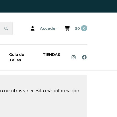
Acceder
$0
0
laya Ipanema
Guía de
TIENDAS
Tallas
 Ipanema
 nosotros si necesita más información