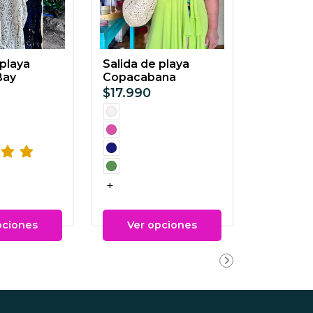
 playa
Salida de playa
Bay
Copacabana
$17.990
+
pciones
Ver opciones