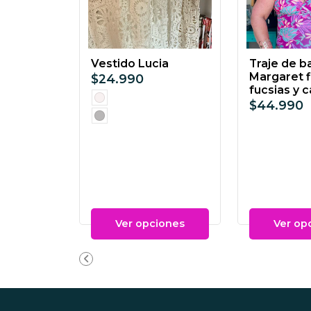
Vestido Lucia
Traje de b
Margaret f
$24.990
fucsias y c
$44.990
Ver opciones
Ver op