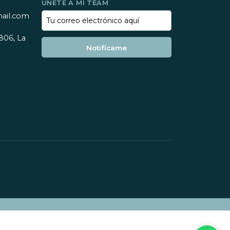
UNETE A MI TEAM
mail.com
806, La
Notifícame