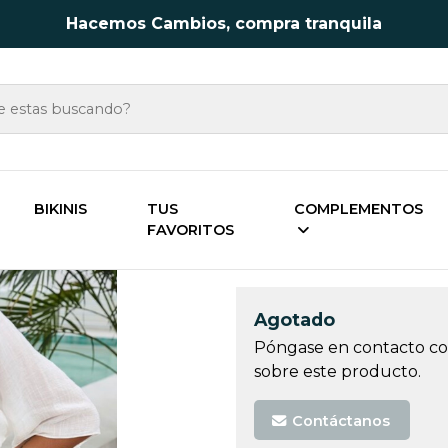
Hacemos Cambios, compra tranquila
MPLEMENTOS
Salidas de Playa & Kimonos
Salida de p
BIKINIS
TUS
COMPLEMENTOS
FAVORITOS
Salida de playa
Agotado
Póngase en contacto con
sobre este producto.
Contáctanos