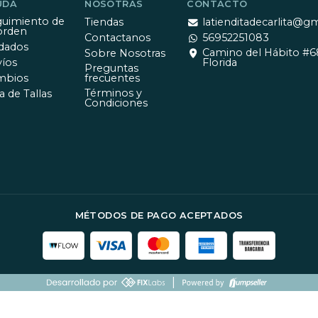
UDA
NOSOTRAS
CONTACTO
uimiento de
Tiendas
latienditadecarlita@g
orden
Contactanos
56952251083
dados
Camino del Hábito #6
Sobre Nosotras
íos
Florida
Preguntas
mbios
frecuentes
Términos y
a de Tallas
Condiciones
MÉTODOS DE PAGO ACEPTADOS
|